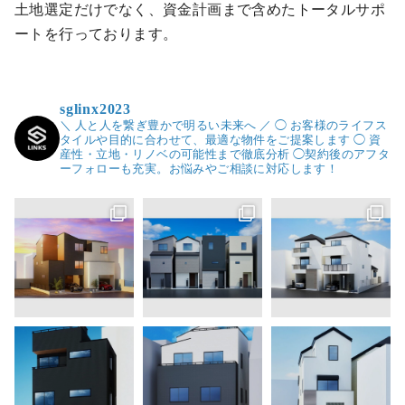
土地選定だけでなく、資金計画まで含めたトータルサポ
ートを行っております。
sglinx2023
＼ 人と人を繋ぎ豊かで明るい未来へ ／
◯ お客様のライフス
タイルや目的に合わせて、最適な物件をご提案します
◯ 資
産性・立地・リノベの可能性まで徹底分析
◯契約後のアフタ
ーフォローも充実。お悩みやご相談に対応します！