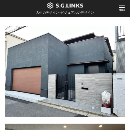
人生のデザイン×ビジュアルのデザイン
コ
ン
テ
ン
ツ
へ
移
動