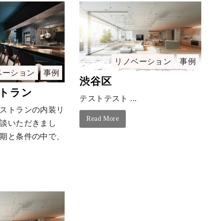
リノベーション
事例
ベーション
事例
渋谷区
トラン
テストテスト ...
ストランの内装リ
Read More
談いただきまし
期と条件の中で、
.