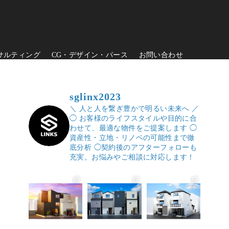
サルティング
CG・デザイン・パース
お問い合わせ
sglinx2023
＼ 人と人を繋ぎ豊かで明るい未来へ ／
◯ お客様のライフスタイルや目的に合
わせて、最適な物件をご提案します
◯
資産性・立地・リノベの可能性まで徹
底分析
◯契約後のアフターフォローも
充実。お悩みやご相談に対応します！