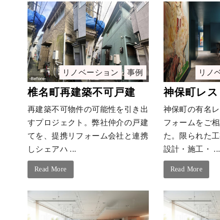
リノベーション
事例
リノ
椎名町再建築不可戸建
神保町レス
再建築不可物件の可能性を引き出
神保町の有名レ
すプロジェクト。弊社仲介の戸建
フォームをご相
てを、提携リフォーム会社と連携
た。限られた工
しシェアハ ...
設計・施工・ ..
Read More
Read More