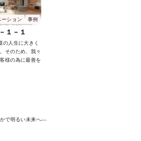
ベーション
事例
－１－１
様の人生に大きく
。そのため、我々
客様の為に最善を
豊かで明るい未来へ---