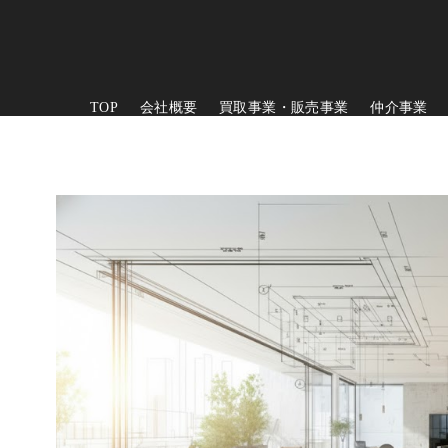
TOP
会社概要
買取事業・販売事業
仲介事業
コ
ン
テ
ン
ツ
へ
移
動