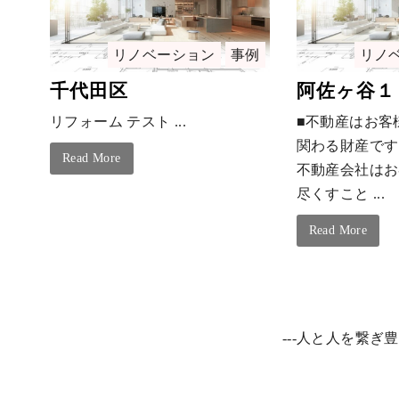
リノベーション
事例
リノ
千代田区
阿佐ヶ谷１
リフォーム テスト ...
■不動産はお客
関わる財産です
Read More
不動産会社はお
尽くすこと ...
Read More
---人と人を繋ぎ