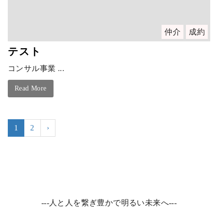
仲介
成約
テスト
コンサル事業 ...
Read More
1
2
›
---人と人を繋ぎ豊かで明るい未来へ---