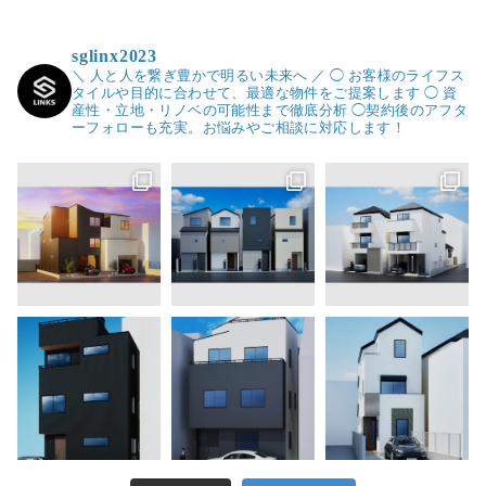
sglinx2023
＼ 人と人を繋ぎ豊かで明るい未来へ ／
◯ お客様のライフス
タイルや目的に合わせて、最適な物件をご提案します
◯ 資
産性・立地・リノベの可能性まで徹底分析
◯契約後のアフタ
ーフォローも充実。お悩みやご相談に対応します！