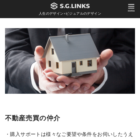
人生のデザイン×ビジュアルのデザイン
コ
ン
テ
ン
ツ
へ
移
動
不動産売買の仲介
・購入サポートは様々なご要望や条件をお伺いしたうえ